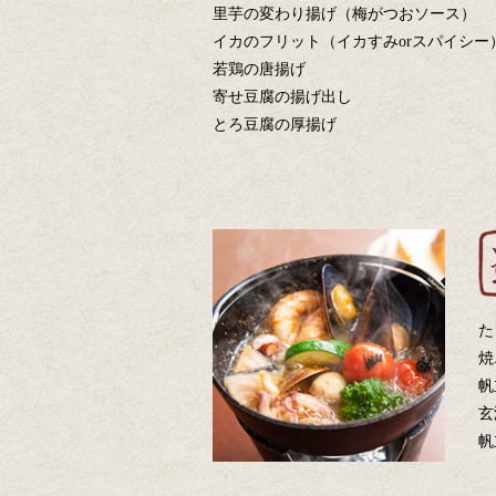
里芋の変わり揚げ（梅がつおソース）
イカのフリット（イカすみorスパイシー
若鶏の唐揚げ
寄せ豆腐の揚げ出し
とろ豆腐の厚揚げ
た
焼
帆
玄
帆