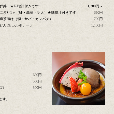
鮮丼 ★味噌汁付きです
1,300円～
にぎり1ヶ（鮭・高菜・明太）★味噌汁付きです
350円
麻茶漬け（鯛・サバ・カンパチ）
700円
どんDEカルボナーラ
1,100円
600円
550円
ズ）
300円
ます。