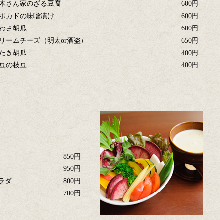
木さん家のざる豆腐
600円
ボカドの味噌漬け
600円
わさ胡瓜
600円
リームチーズ（明太or酒盗）
650円
たき胡瓜
400円
豆の枝豆
400円
850円
950円
ラダ
800円
700円