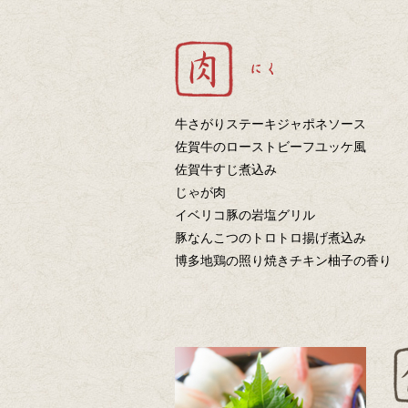
牛さがりステーキジャポネソース
佐賀牛のローストビーフユッケ風
佐賀牛すじ煮込み
じゃが肉
イベリコ豚の岩塩グリル
豚なんこつのトロトロ揚げ煮込み
博多地鶏の照り焼きチキン柚子の香り