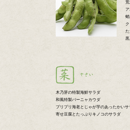
荒
ア
蛸
ク
た
黒
木乃芽の特製海鮮サラダ
和風特製バーニャカウダ
プリプリ海老とじゃが芋のあったかいサ
寄せ豆腐とたっぷりキノコのサラダ