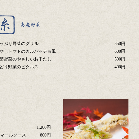
っぷり野菜のグリル
850円
やしトマトのカルパッチョ風
600円
節野菜のやさしいお干たし
500円
どり野菜のピクルス
400円
1,200円
オマールソース
800円