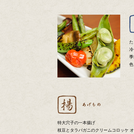
た
冷
季
色
特大穴子の一本揚げ
枝豆とタラバガニのクリームコロッケ 